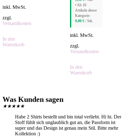
• Ab 10
inkl. MwSt.
Artikeln dieser
Kategorie:
zzgl.
9,00
€
/ Stk.
Versandkosten
inkl. MwSt.
In den
Warenkorb
zzgl.
Versandkosten
In den
Warenkorb
Was Kunden sagen
★
★
★
★
★
Habe 2 Shirts bestellt und bin total verliebt. Hi hi. Der
Stoff fühlt sich unglaublich gut an, die Passform ist
super und das Design ist genau mein Stil. Bitte mehr
Kollektion :)