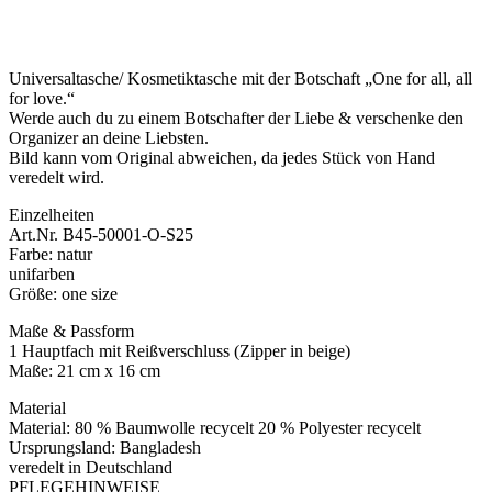
Universaltasche/ Kosmetiktasche mit der Botschaft „One for all, all
for love.“
Werde auch du zu einem Botschafter der Liebe & verschenke den
Organizer an deine Liebsten.
Bild kann vom Original abweichen, da jedes Stück von Hand
veredelt wird.
Einzelheiten
Art.Nr. B45-50001-O-S25
Farbe: natur
unifarben
Größe: one size
Maße & Passform
1 Hauptfach mit Reißverschluss (Zipper in beige)
Maße: 21 cm x 16 cm
Material
Material: 80 % Baumwolle recycelt 20 % Polyester recycelt
Ursprungsland: Bangladesh
veredelt in Deutschland
PFLEGEHINWEISE