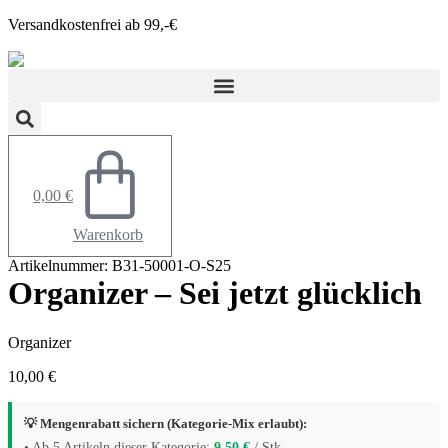
Zum
Versandkostenfrei ab 99,-€
Inhalt
springen
0,00
€
Warenkorb
Artikelnummer: B31-50001-O-S25
Organizer – Sei jetzt glücklich
Organizer
10,00
€
💡 Mengenrabatt sichern (Kategorie-Mix erlaubt):
• Ab 5 Artikeln dieser Kategorie:
9,50
€
/ Stk.