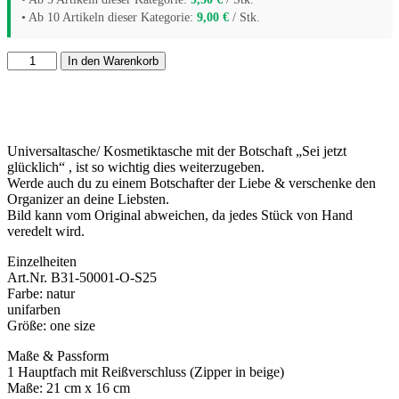
• Ab 10 Artikeln dieser Kategorie:
9,00
€
/ Stk.
Organizer
In den Warenkorb
-
Sei
jetzt
glücklich
Menge
Universaltasche/ Kosmetiktasche mit der Botschaft „Sei jetzt
glücklich“ , ist so wichtig dies weiterzugeben.
Werde auch du zu einem Botschafter der Liebe & verschenke den
Organizer an deine Liebsten.
Bild kann vom Original abweichen, da jedes Stück von Hand
veredelt wird.
Einzelheiten
Art.Nr. B31-50001-O-S25
Farbe: natur
unifarben
Größe: one size
Maße & Passform
1 Hauptfach mit Reißverschluss (Zipper in beige)
Maße: 21 cm x 16 cm