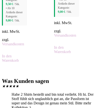
Kategorie:
Artikeln dieser
9,50
€
/ Stk.
Kategorie:
• Ab 10
9,00
€
/ Stk.
Artikeln dieser
Kategorie:
9,00
€
/ Stk.
inkl. MwSt.
zzgl.
inkl. MwSt.
Versandkosten
zzgl.
Versandkosten
In den
Warenkorb
In den
Warenkorb
Was Kunden sagen
★
★
★
★
★
Habe 2 Shirts bestellt und bin total verliebt. Hi hi. Der
Stoff fühlt sich unglaublich gut an, die Passform ist
super und das Design ist genau mein Stil. Bitte mehr
Kollektion :)