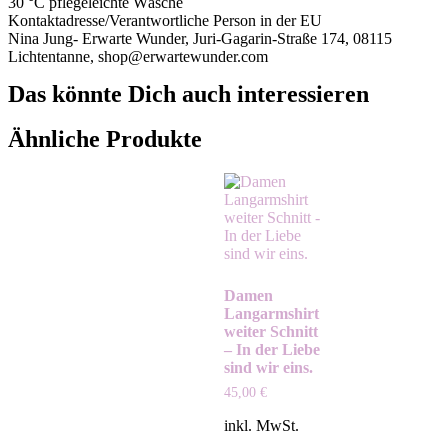
30 °C pflegeleichte Wäsche
Kontaktadresse/Verantwortliche Person in der EU
Nina Jung- Erwarte Wunder, Juri-Gagarin-Straße 174, 08115
Lichtentanne, shop@erwartewunder.com
Das könnte Dich auch interessieren
Ähnliche Produkte
Damen
Langarmshirt
weiter Schnitt
– In der Liebe
sind wir eins.
45,00
€
inkl. MwSt.