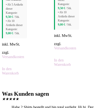
dieser
Kategorie:
• Ab 5 Artikeln
9,50
€
/ Stk.
dieser
• Ab 10
Kategorie:
Artikeln dieser
9,50
€
/ Stk.
Kategorie:
• Ab 10
9,00
€
/ Stk.
Artikeln dieser
Kategorie:
9,00
€
/ Stk.
inkl. MwSt.
zzgl.
inkl. MwSt.
Versandkosten
zzgl.
Versandkosten
In den
Warenkorb
In den
Warenkorb
Was Kunden sagen
★
★
★
★
★
Habe 2 Shirts bestellt und bin total verliebt. Hi hi. Der