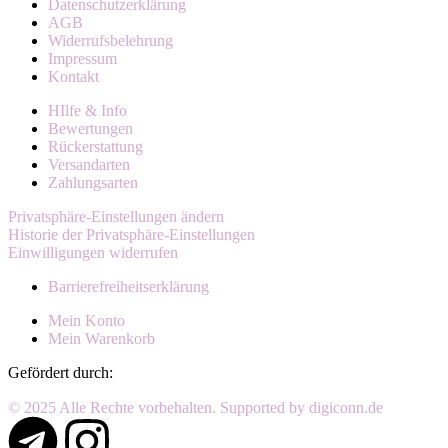
Datenschutzerklärung
AGB
Widerrufsbelehrung
Impressum
Kontakt
HIlfe & Info
Bewertungen
Rückerstattung
Versandarten
Zahlungsarten
Privatsphäre-Einstellungen ändern
Historie der Privatsphäre-Einstellungen
Einwilligungen widerrufen
Barrierefreiheitserklärung
Mein Konto
Mein Warenkorb
Gefördert durch:
© 2025 Alle Rechte vorbehalten. Supported by digiconn.de