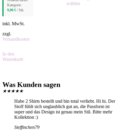
Artikeln dieser
wählen
Kategorie:
9,00
€
/ Stk.
inkl. MwSt.
zzgl.
Versandkosten
In den
Warenkorb
Was Kunden sagen
★
★
★
★
★
Habe 2 Shirts bestellt und bin total verliebt. Hi hi. Der
Stoff fühlt sich unglaublich gut an, die Passform ist
super und das Design ist genau mein Stil. Bitte mehr
Kollektion :)
Steffinchen79