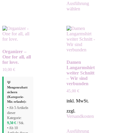
Ausführung
wählen
Organizer –
One for all, all
for love.
Damen
Langarmshirt
10,00
€
weiter Schnitt
– Wir sind
💡
verbunden
Mengenrabatt
45,00
€
sichern
(Kategorie-
inkl. MwSt.
Mix erlaubt):
• Ab 5 Artikeln
zzgl.
dieser
Versandkosten
Kategorie:
9,50
€
/ Stk.
• Ab 10
Ausführung