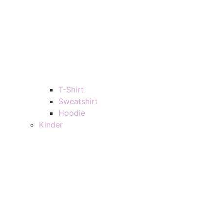
T-Shirt
Sweatshirt
Hoodie
Kinder