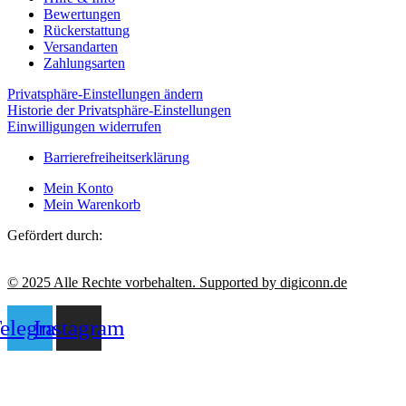
Bewertungen
Rückerstattung
Versandarten
Zahlungsarten
Privatsphäre-Einstellungen ändern
Historie der Privatsphäre-Einstellungen
Einwilligungen widerrufen
Barrierefreiheitserklärung
Mein Konto
Mein Warenkorb
Gefördert durch:
© 2025 Alle Rechte vorbehalten. Supported by digiconn.de
elegram
Instagram