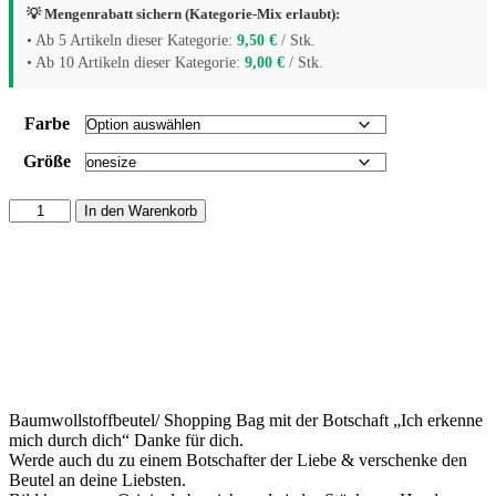
💡 Mengenrabatt sichern (Kategorie-Mix erlaubt):
• Ab 5 Artikeln dieser Kategorie:
9,50
€
/ Stk.
• Ab 10 Artikeln dieser Kategorie:
9,00
€
/ Stk.
Farbe
Größe
Baumwollstoffbeutel
In den Warenkorb
-
Ich
erkenne
mich
durch
dich
Menge
Baumwollstoffbeutel/ Shopping Bag mit der Botschaft „Ich erkenne
mich durch dich“ Danke für dich.
Werde auch du zu einem Botschafter der Liebe & verschenke den
Beutel an deine Liebsten.