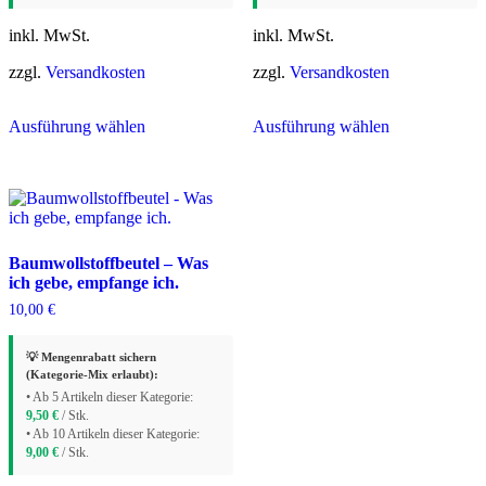
inkl. MwSt.
inkl. MwSt.
zzgl.
Versandkosten
zzgl.
Versandkosten
Dieses
Dieses
Ausführung wählen
Ausführung wählen
Produkt
Produkt
weist
weist
mehrere
mehrere
Varianten
Varianten
auf.
auf.
Die
Die
Optionen
Optionen
Baumwollstoffbeutel – Was
können
können
ich gebe, empfange ich.
auf
auf
der
der
10,00
€
Produktseite
Produktseite
gewählt
gewählt
💡 Mengenrabatt sichern
werden
werden
(Kategorie-Mix erlaubt):
• Ab 5 Artikeln dieser Kategorie:
9,50
€
/ Stk.
• Ab 10 Artikeln dieser Kategorie:
9,00
€
/ Stk.