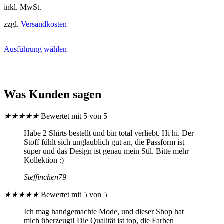
inkl. MwSt.
zzgl.
Versandkosten
Dieses
Ausführung wählen
Produkt
weist
mehrere
Varianten
auf.
Was Kunden sagen
Die
Optionen
können
★
★
★
★
★
Bewertet mit 5 von 5
auf
der
Habe 2 Shirts bestellt und bin total verliebt. Hi hi. Der
Produktseite
Stoff fühlt sich unglaublich gut an, die Passform ist
gewählt
super und das Design ist genau mein Stil. Bitte mehr
werden
Kollektion :)
Steffinchen79
★
★
★
★
★
Bewertet mit 5 von 5
Ich mag handgemachte Mode, und dieser Shop hat
mich überzeugt! Die Qualität ist top, die Farben