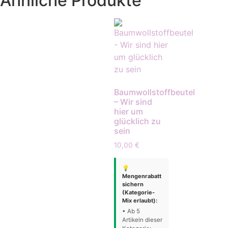
Ähnliche Produkte
Baumwollstoffbeutel
– Wir sind
hier um
glücklich zu
sein
10,00
€
💡
Mengenrabatt
sichern
(Kategorie-
Mix erlaubt):
• Ab 5
Artikeln dieser