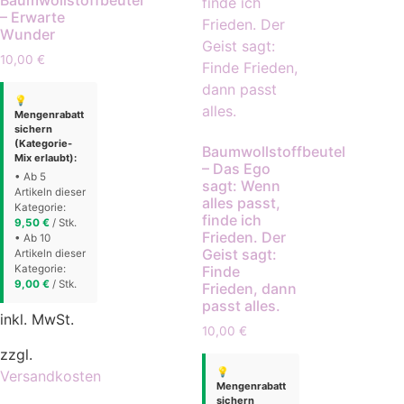
– Erwarte
Wunder
10,00
€
💡
Mengenrabatt
sichern
(Kategorie-
Baumwollstoffbeutel
Mix erlaubt):
– Das Ego
• Ab 5
sagt: Wenn
Artikeln dieser
alles passt,
Kategorie:
finde ich
9,50
€
/ Stk.
Frieden. Der
• Ab 10
Geist sagt:
Artikeln dieser
Kategorie:
Finde
9,00
€
/ Stk.
Frieden, dann
passt alles.
inkl. MwSt.
10,00
€
zzgl.
💡
Versandkosten
Mengenrabatt
sichern