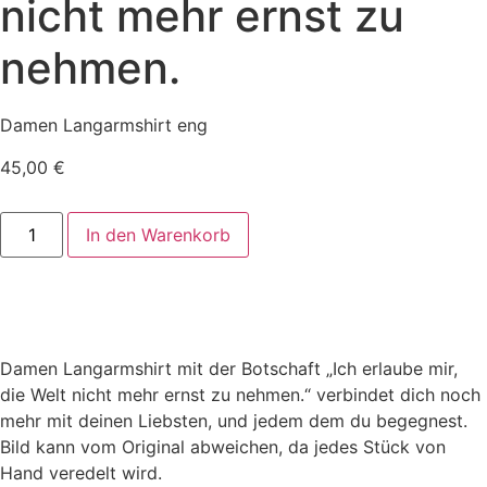
nicht mehr ernst zu
nehmen.
Damen Langarmshirt eng
45,00
€
Damen
In den Warenkorb
Langarmshirt
enger
Schnitt
-
Ich
erlaube
mir,
die
Damen Langarmshirt mit der Botschaft „Ich erlaube mir,
Welt
nicht
die Welt nicht mehr ernst zu nehmen.“ verbindet dich noch
mehr
mehr mit deinen Liebsten, und jedem dem du begegnest.
ernst
zu
Bild kann vom Original abweichen, da jedes Stück von
nehmen.
Hand veredelt wird.
Menge