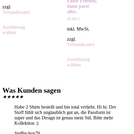
Finde Frieden,
dann passt
zzgl.
alles.
Versandkosten
45,00
€
Ausführung
inkl. MwSt.
wählen
zzgl.
Versandkosten
Ausführung
wählen
Was Kunden sagen
★
★
★
★
★
Habe 2 Shirts bestellt und bin total verliebt. Hi hi. Der
Stoff fühlt sich unglaublich gut an, die Passform ist
super und das Design ist genau mein Stil. Bitte mehr
Kollektion :)
Steffinchen79