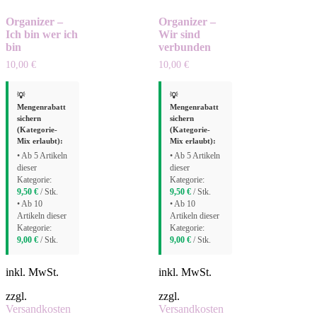
Organizer –
Organizer –
Ich bin wer ich
Wir sind
bin
verbunden
10,00
€
10,00
€
💡
💡
Mengenrabatt
Mengenrabatt
sichern
sichern
(Kategorie-
(Kategorie-
Mix erlaubt):
Mix erlaubt):
• Ab 5 Artikeln
• Ab 5 Artikeln
dieser
dieser
Kategorie:
Kategorie:
9,50
€
/ Stk.
9,50
€
/ Stk.
• Ab 10
• Ab 10
Artikeln dieser
Artikeln dieser
Kategorie:
Kategorie:
9,00
€
/ Stk.
9,00
€
/ Stk.
inkl. MwSt.
inkl. MwSt.
zzgl.
zzgl.
Versandkosten
Versandkosten