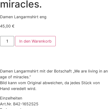
miracles.
Damen Langarmshirt eng
45,00
€
Damen
In den Warenkorb
Langarmshirt
enger
Schnitt
-
We
are
living
in
Damen Langarmshirt mit der Botschaft „We are living in an
an
age
age of miracles.“
of
Bild kann vom Original abweichen, da jedes Stück von
miracles.
Menge
Hand veredelt wird.
Einzelheiten
Art.Nr. B42-1652S25