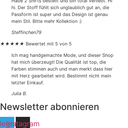
Habe 2 Shirts bestellt und bin total verliebt. Hi
hi. Der Stoff fühlt sich unglaublich gut an, die
Passform ist super und das Design ist genau
mein Stil. Bitte mehr Kollektion :)
Steffinchen79
★
★
★
★
★
Bewertet mit 5 von 5
Ich mag handgemachte Mode, und dieser Shop
hat mich überzeugt! Die Qualität ist top, die
Farben stimmen auch und man merkt dass hier
mit Herz gearbeitet wird. Bestimmt nicht mein
letzter Einkauf.
Julia B.
Newsletter abonnieren
legram
Instagram