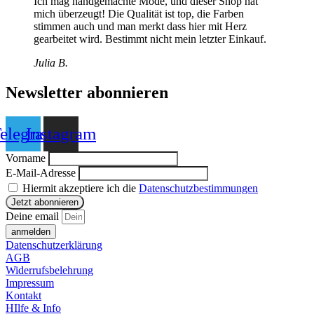
Ich mag handgemachte Mode, und dieser Shop hat
mich überzeugt! Die Qualität ist top, die Farben
stimmen auch und man merkt dass hier mit Herz
gearbeitet wird. Bestimmt nicht mein letzter Einkauf.
Julia B.
Newsletter abonnieren
elegram
Instagram
Vorname
E-Mail-Adresse
Hiermit akzeptiere ich die
Datenschutzbestimmungen
Deine email
anmelden
Datenschutzerklärung
AGB
Widerrufsbelehrung
Impressum
Kontakt
HIlfe & Info