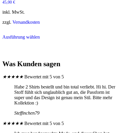
45,00
€
inkl. MwSt.
zzgl.
Versandkosten
Dieses
Ausführung wählen
Produkt
weist
mehrere
Varianten
auf.
Was Kunden sagen
Die
Optionen
können
★
★
★
★
★
Bewertet mit 5 von 5
auf
der
Habe 2 Shirts bestellt und bin total verliebt. Hi hi. Der
Produktseite
Stoff fühlt sich unglaublich gut an, die Passform ist
gewählt
super und das Design ist genau mein Stil. Bitte mehr
werden
Kollektion :)
Steffinchen79
★
★
★
★
★
Bewertet mit 5 von 5