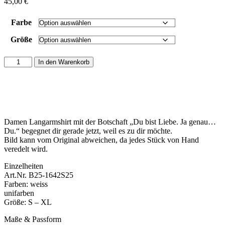
45,00
€
Farbe
Größe
Damen
In den Warenkorb
Langarmshirt
weiter
Schnitt
-
Du
bist
Damen Langarmshirt mit der Botschaft „Du bist Liebe. Ja genau…
Liebe.
Du.“ begegnet dir gerade jetzt, weil es zu dir möchte.
Ja
Bild kann vom Original abweichen, da jedes Stück von Hand
genau...Du.
veredelt wird.
Menge
Einzelheiten
Art.Nr. B25-1642S25
Farben: weiss
unifarben
Größe: S – XL
Maße & Passform