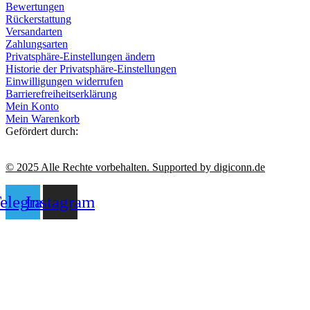
Bewertungen
Rückerstattung
Versandarten
Zahlungsarten
Privatsphäre-Einstellungen ändern
Historie der Privatsphäre-Einstellungen
Einwilligungen widerrufen
Barrierefreiheitserklärung
Mein Konto
Mein Warenkorb
Gefördert durch:
© 2025 Alle Rechte vorbehalten. Supported by digiconn.de
elegram
Instagram