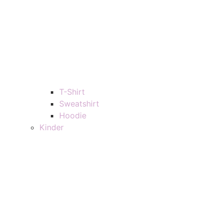
T-Shirt
Sweatshirt
Hoodie
Kinder