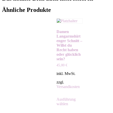
Ähnliche Produkte
Damen
Langarmshirt
enger Schnitt –
Willst du
Recht haben
oder glücklich
sein?
45,00
€
inkl. MwSt.
zzgl.
Versandkosten
Ausführung
wählen