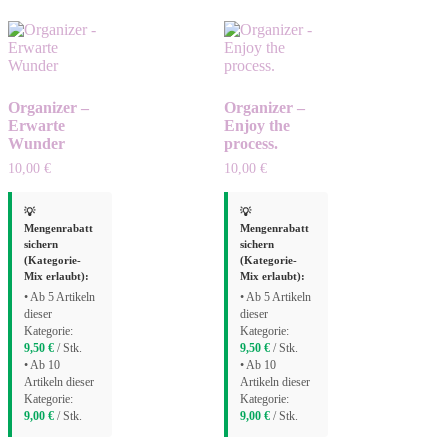
Organizer –
Organizer –
Erwarte
Enjoy the
Wunder
process.
10,00
€
10,00
€
💡
💡
Mengenrabatt
Mengenrabatt
sichern
sichern
(Kategorie-
(Kategorie-
Mix erlaubt):
Mix erlaubt):
• Ab 5 Artikeln
• Ab 5 Artikeln
dieser
dieser
Kategorie:
Kategorie:
9,50
€
/ Stk.
9,50
€
/ Stk.
• Ab 10
• Ab 10
Artikeln dieser
Artikeln dieser
Kategorie:
Kategorie:
9,00
€
/ Stk.
9,00
€
/ Stk.