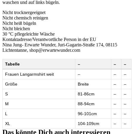
waschen und auf links bügeln.
Nicht trocknergeeignet
Nicht chemisch reinigen
Nicht heiß bügeln
Nicht bleichen
30 °C pflegeleichte Wäsche
Kontaktadresse/Verantwortliche Person in der EU
Nina Jung- Erwarte Wunder, Juri-Gagarin-Straße 174, 08115
Lichtentanne, shop@erwartewunder.com
Tabelle
–
–
–
Frauen Langarmshirt weit
–
–
–
Größe
Breite
–
–
S
81-86cm
–
–
M
88-94cm
–
–
L
96-101cm
–
–
XL
104-109cm
–
–
Das könnte Dich auch interessieren