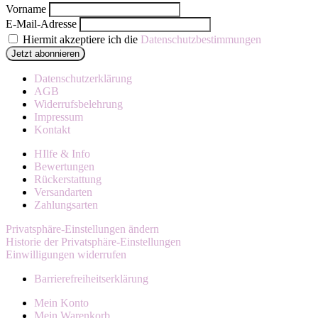
Vorname
E-Mail-Adresse
Hiermit akzeptiere ich die
Datenschutzbestimmungen
Datenschutzerklärung
AGB
Widerrufsbelehrung
Impressum
Kontakt
HIlfe & Info
Bewertungen
Rückerstattung
Versandarten
Zahlungsarten
Privatsphäre-Einstellungen ändern
Historie der Privatsphäre-Einstellungen
Einwilligungen widerrufen
Barrierefreiheitserklärung
Mein Konto
Mein Warenkorb