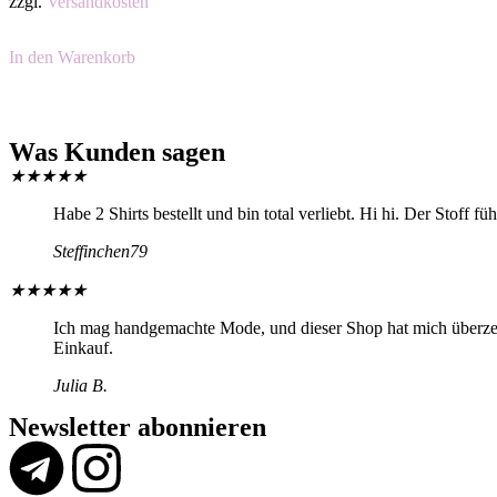
zzgl.
Versandkosten
In den Warenkorb
Was Kunden sagen
★
★
★
★
★
Habe 2 Shirts bestellt und bin total verliebt. Hi hi. Der Stoff f
Steffinchen79
★
★
★
★
★
Ich mag handgemachte Mode, und dieser Shop hat mich überzeugt
Einkauf.
Julia B.
Newsletter abonnieren