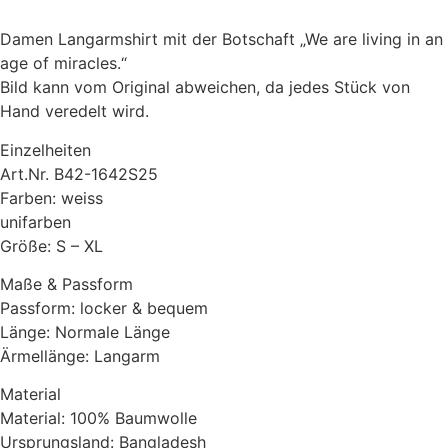
in
an
Damen Langarmshirt mit der Botschaft „We are living in an
age
of
age of miracles.“
miracles.
Bild kann vom Original abweichen, da jedes Stück von
Menge
Hand veredelt wird.
Einzelheiten
Art.Nr. B42-1642S25
Farben: weiss
unifarben
Größe: S – XL
Maße & Passform
Passform: locker & bequem
Länge: Normale Länge
Ärmellänge: Langarm
Material
Material: 100% Baumwolle
Ursprungsland: Bangladesh