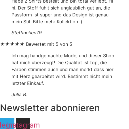
Habe 2 Shirts bestellt und bin total verliebt. Hi
hi. Der Stoff fühlt sich unglaublich gut an, die
Passform ist super und das Design ist genau
mein Stil. Bitte mehr Kollektion :)
Steffinchen79
★
★
★
★
★
Bewertet mit 5 von 5
Ich mag handgemachte Mode, und dieser Shop
hat mich überzeugt! Die Qualität ist top, die
Farben stimmen auch und man merkt dass hier
mit Herz gearbeitet wird. Bestimmt nicht mein
letzter Einkauf.
Julia B.
Newsletter abonnieren
legram
Instagram