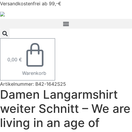
Zum
Versandkostenfrei ab 99,-€
Inhalt
springen
0,00
€
Warenkorb
Artikelnummer: B42-1642S25
Damen Langarmshirt
weiter Schnitt – We are
living in an age of