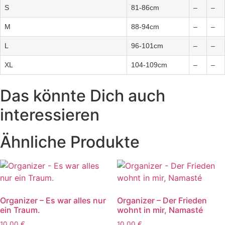
S
81-86cm
–
–
M
88-94cm
–
–
L
96-101cm
–
–
XL
104-109cm
–
–
Das könnte Dich auch
interessieren
Ähnliche Produkte
Organizer – Es war alles nur
Organizer – Der Frieden
ein Traum.
wohnt in mir, Namasté
10,00
€
10,00
€