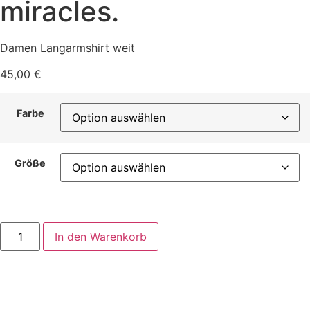
miracles.
Damen Langarmshirt weit
45,00
€
Farbe
Größe
Damen
In den Warenkorb
Langarmshirt
weiter
Schnitt
-
We
are
living