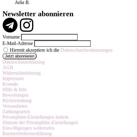
Julia B.
Newsletter abonnieren
Vorname
E-Mail-Adresse
Hiermit akzeptiere ich die
Datenschutzbestimmungen
Datenschutzerklärung
AGB
Widerrufsbelehrung
Impressum
Kontakt
HIlfe & Info
Bewertungen
Rückerstattung
Versandarten
Zahlungsarten
Privatsphäre-Einstellungen ändern
Historie der Privatsphäre-Einstellungen
Einwilligungen widerrufen
Barrierefreiheitserklärung