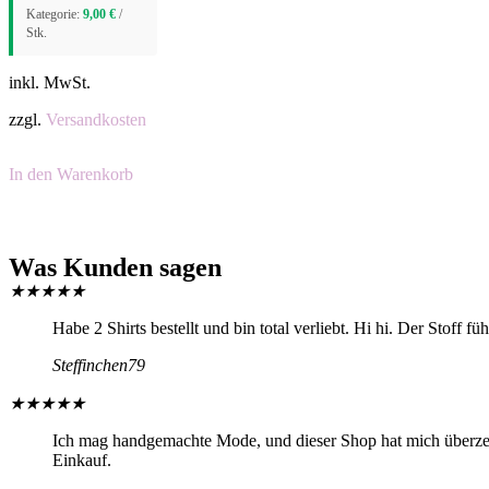
Kategorie:
9,00
€
/
Stk.
inkl. MwSt.
zzgl.
Versandkosten
In den Warenkorb
Was Kunden sagen
★
★
★
★
★
Habe 2 Shirts bestellt und bin total verliebt. Hi hi. Der Stoff f
Steffinchen79
★
★
★
★
★
Ich mag handgemachte Mode, und dieser Shop hat mich überzeugt
Einkauf.