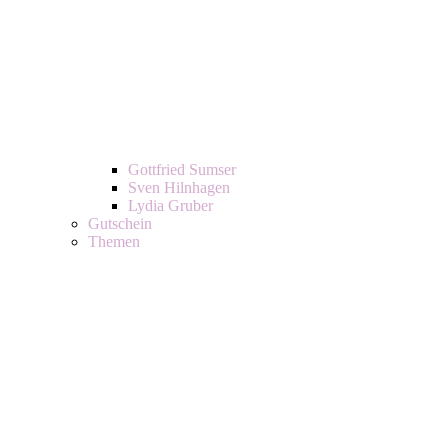
Gottfried Sumser
Sven Hilnhagen
Lydia Gruber
Gutschein
Themen