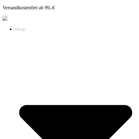
Versandkostenfrei ab 99,-€
Shop