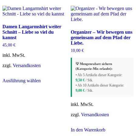
Damen Langarmshirt weiter
Schnitt – Liebe so viel du
Organizer – Wir bewegen uns
kannst
gemeinsam auf dem Pfad der
Liebe.
45,00
€
10,00
€
inkl. MwSt.
💡 Mengenrabatt sichern
zzgl.
Versandkosten
(Kategorie-Mix erlaubt):
Dieses
• Ab 5 Artikeln dieser Kategorie:
Ausführung wählen
Produkt
9,50
€
/ Stk.
• Ab 10 Artikeln dieser Kategorie:
weist
9,00
€
/ Stk.
mehrere
Varianten
auf.
inkl. MwSt.
Die
Optionen
zzgl.
Versandkosten
können
auf
In den Warenkorb
der
Produktseite