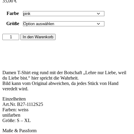
35,00
€
Farbe
Größe
Damen
In den Warenkorb
T-
Shirt
Rundhals
enger
Schnitt
(Silke-
Damen T-Shirt eng rund mit der Botschaft „Lehre nur Liebe, weil
Style)
du Liebe bist.“ hier spricht die Wahrheit.
-
Bild kann vom Original abweichen, da jedes Stück von Hand
Lehre
veredelt wird.
nur
Liebe,
Einzelheiten
weil
Art.Nr. B27-1112S25
du
Farben: weiss
Liebe
unifarben
bist.
Größe: S – XL
Menge
Maße & Passform