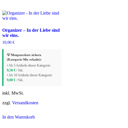
gewählt
werden
Organizer – In der Liebe sind
wir eins.
10,00
€
💡 Mengenrabatt sichern
(Kategorie-Mix erlaubt):
• Ab 5 Artikeln dieser Kategorie:
9,50
€
/ Stk.
• Ab 10 Artikeln dieser Kategorie:
9,00
€
/ Stk.
inkl. MwSt.
zzgl.
Versandkosten
In den Warenkorb