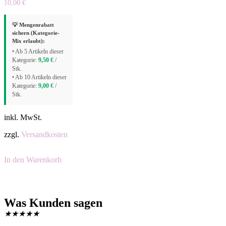
10,00
€
💡 Mengenrabatt
sichern (Kategorie-
Mix erlaubt):
• Ab 5 Artikeln dieser
Kategorie:
9,50
€
/
Stk.
• Ab 10 Artikeln dieser
Kategorie:
9,00
€
/
Stk.
inkl. MwSt.
zzgl.
Versandkosten
In den Warenkorb
Was Kunden sagen
★
★
★
★
★