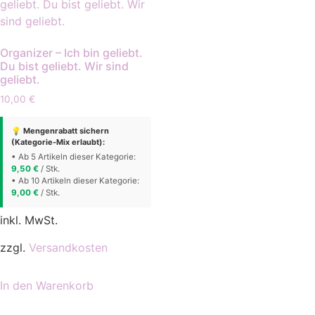
auf
der
Produktse
Organizer – Ich bin geliebt.
gewählt
Du bist geliebt. Wir sind
werden
geliebt.
10,00
€
💡 Mengenrabatt sichern
(Kategorie-Mix erlaubt):
• Ab 5 Artikeln dieser Kategorie:
9,50
€
/ Stk.
• Ab 10 Artikeln dieser Kategorie:
9,00
€
/ Stk.
inkl. MwSt.
zzgl.
Versandkosten
In den Warenkorb