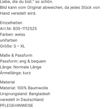
Liebe, die du bist.“ so schön.
der
Bild kann vom Original abweichen, da jedes Stück von
Liebe,
die
Hand veredelt wird.
du
bist.
Einzelheiten
Menge
Art.Nr. B35-1112S25
Farben: weiss
unifarben
Größe: S – XL
Maße & Passform
Passform: eng & bequem
Länge: Normale Länge
Ärmellänge: kurz
Material
Material: 100% Baumwolle
Ursprungsland: Bangladesh
veredelt in Deutschland
PFLEGEHINWEISE