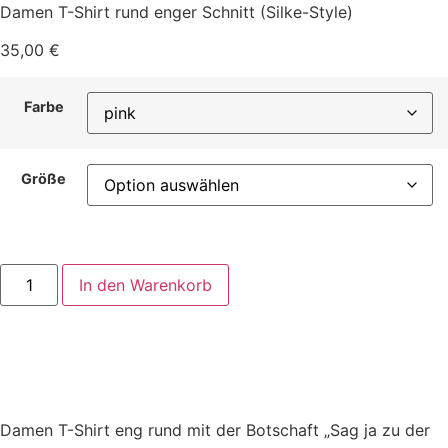
Damen T-Shirt rund enger Schnitt (Silke-Style)
35,00
€
Farbe
Größe
Damen
In den Warenkorb
T-
Shirt
Rundhals
enger
Schnitt
(Silke-
Style)
-
Sag
Damen T-Shirt eng rund mit der Botschaft „Sag ja zu der
ja
zu