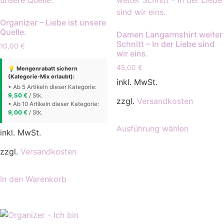
Organizer – Liebe ist unsere
Quelle.
Damen Langarmshirt weiter
Schnitt – In der Liebe sind
10,00
€
wir eins.
45,00
€
💡 Mengenrabatt sichern
(Kategorie-Mix erlaubt):
inkl. MwSt.
• Ab 5 Artikeln dieser Kategorie:
9,50
€
/ Stk.
zzgl.
Versandkosten
• Ab 10 Artikeln dieser Kategorie:
9,00
€
/ Stk.
Dieses
Ausführung wählen
Produkt
inkl. MwSt.
weist
zzgl.
Versandkosten
mehrere
Varianten
In den Warenkorb
auf.
Die
Optionen
können