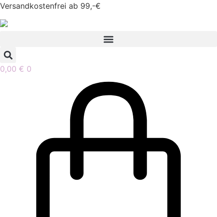
Zum
Versandkostenfrei ab 99,-€
Inhalt
springen
0,00
€
0