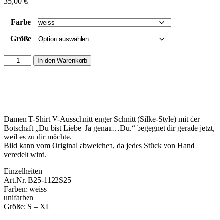
35,00
€
Farbe
Größe
Damen
In den Warenkorb
T-
Shirt
V-
Ausschnitt
enger
Schnitt
Damen T-Shirt V-Ausschnitt enger Schnitt (Silke-Style) mit der
(Silke-
Botschaft „Du bist Liebe. Ja genau…Du.“ begegnet dir gerade jetzt,
Style)
weil es zu dir möchte.
-
Bild kann vom Original abweichen, da jedes Stück von Hand
Du
veredelt wird.
bist
Liebe.
Einzelheiten
Ja
Art.Nr. B25-1122S25
genau...Du.
Farben: weiss
Menge
unifarben
Größe: S – XL