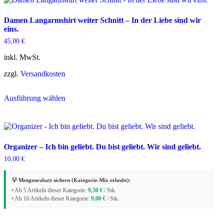
Damen Langarmshirt weiter Schnitt – In der Liebe sind wir
eins.
45,00
€
inkl. MwSt.
zzgl.
Versandkosten
Dieses
Ausführung wählen
Produkt
weist
mehrere
Varianten
auf.
Die
Organizer – Ich bin geliebt. Du bist geliebt. Wir sind geliebt.
Optionen
10,00
€
können
auf
der
💡 Mengenrabatt sichern (Kategorie-Mix erlaubt):
Produktseite
• Ab 5 Artikeln dieser Kategorie:
9,50
€
/ Stk.
gewählt
• Ab 10 Artikeln dieser Kategorie:
9,00
€
/ Stk.
werden