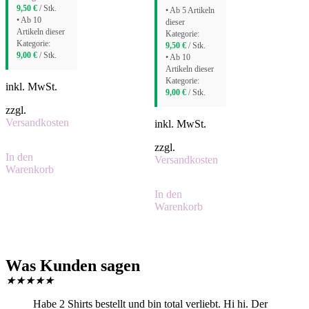
9,50
€
/ Stk.
• Ab 5 Artikeln
• Ab 10
dieser
Artikeln dieser
Kategorie:
Kategorie:
9,50
€
/ Stk.
9,00
€
/ Stk.
• Ab 10
Artikeln dieser
Kategorie:
inkl. MwSt.
9,00
€
/ Stk.
zzgl.
Versandkosten
inkl. MwSt.
zzgl.
In den
Versandkosten
Warenkorb
In den
Warenkorb
Was Kunden sagen
★
★
★
★
★
Habe 2 Shirts bestellt und bin total verliebt. Hi hi. Der