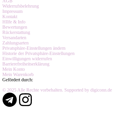
AGB
Widerrufsbelehrung
Impressum
Kontakt
HIlfe & Info
Bewertungen
Rückerstattung
Versandarten
Zahlungsarten
Privatsphäre-Einstellungen ändern
Historie der Privatsphäre-Einstellungen
Einwilligungen widerrufen
Barrierefreiheitserklärung
Mein Konto
Mein Warenkorb
Gefördert durch:
© 2025 Alle Rechte vorbehalten. Supported by digiconn.de