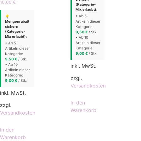
10,00
€
(Kategorie-
Mix erlaubt):
• Ab 5
💡
Mengenrabatt
Artikeln dieser
sichern
Kategorie:
(Kategorie-
9,50
€
/ Stk.
Mix erlaubt):
• Ab 10
Artikeln dieser
• Ab 5
Kategorie:
Artikeln dieser
9,00
€
/ Stk.
Kategorie:
9,50
€
/ Stk.
• Ab 10
inkl. MwSt.
Artikeln dieser
Kategorie:
zzgl.
9,00
€
/ Stk.
Versandkosten
inkl. MwSt.
In den
zzgl.
Warenkorb
Versandkosten
In den
Warenkorb