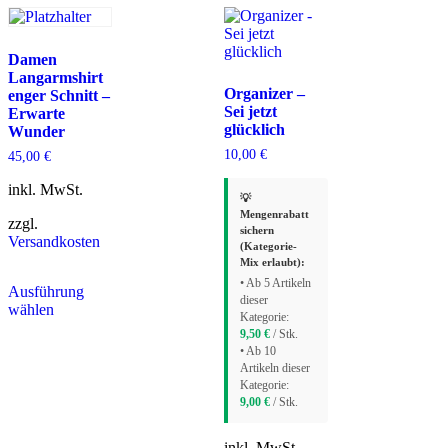
Damen
Langarmshirt
Organizer –
enger Schnitt –
Sei jetzt
Erwarte
glücklich
Wunder
10,00
€
45,00
€
inkl. MwSt.
💡
Mengenrabatt
zzgl.
sichern
Versandkosten
(Kategorie-
Mix erlaubt):
• Ab 5 Artikeln
Ausführung
dieser
wählen
Kategorie:
9,50
€
/ Stk.
• Ab 10
Artikeln dieser
Kategorie:
9,00
€
/ Stk.
inkl. MwSt.