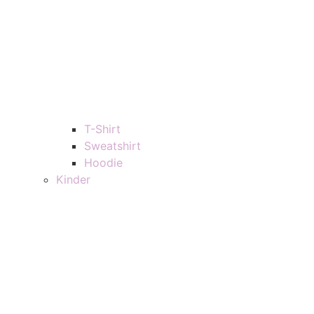
T-Shirt
Sweatshirt
Hoodie
Kinder