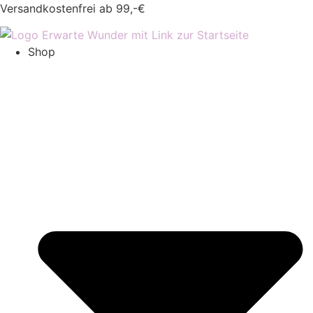
Versandkostenfrei ab 99,-€
Shop