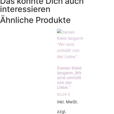
Das könnte Dich auch
interessieren
Ähnliche Produkte
Damen Kleid
langarm „Wir
sind umhüllt
von der
Liebe.“
65,00
€
inkl. MwSt.
zzgl.