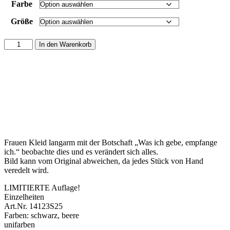
Farbe
Größe
Damen
In den Warenkorb
Kleid
langarm
"Was
ich
gebe,
empfange
ich."
Menge
Frauen Kleid langarm mit der Botschaft „Was ich gebe, empfange
ich.“ beobachte dies und es verändert sich alles.
Bild kann vom Original abweichen, da jedes Stück von Hand
veredelt wird.
LIMITIERTE Auflage!
Einzelheiten
Art.Nr. 14123S25
Farben: schwarz, beere
unifarben