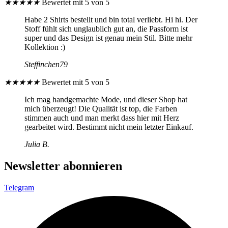
★
★
★
★
★
Bewertet mit 5 von 5
auf
der
Habe 2 Shirts bestellt und bin total verliebt. Hi hi. Der
Produktseite
Stoff fühlt sich unglaublich gut an, die Passform ist
gewählt
super und das Design ist genau mein Stil. Bitte mehr
werden
Kollektion :)
Steffinchen79
★
★
★
★
★
Bewertet mit 5 von 5
Ich mag handgemachte Mode, und dieser Shop hat
mich überzeugt! Die Qualität ist top, die Farben
stimmen auch und man merkt dass hier mit Herz
gearbeitet wird. Bestimmt nicht mein letzter Einkauf.
Julia B.
Newsletter abonnieren
Telegram