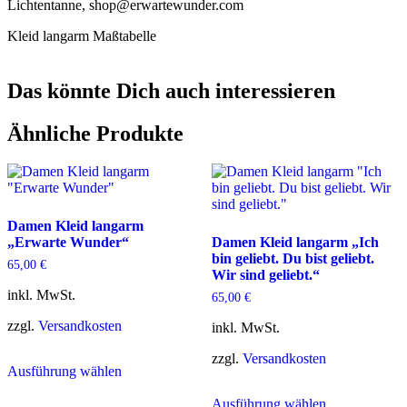
Lichtentanne, shop@erwartewunder.com
Kleid langarm Maßtabelle
Das könnte Dich auch interessieren
Ähnliche Produkte
Damen Kleid langarm
„Erwarte Wunder“
Damen Kleid langarm „Ich
bin geliebt. Du bist geliebt.
65,00
€
Wir sind geliebt.“
inkl. MwSt.
65,00
€
zzgl.
Versandkosten
inkl. MwSt.
Dieses
zzgl.
Versandkosten
Ausführung wählen
Produkt
weist
Dieses
Ausführung wählen
mehrere
Produkt