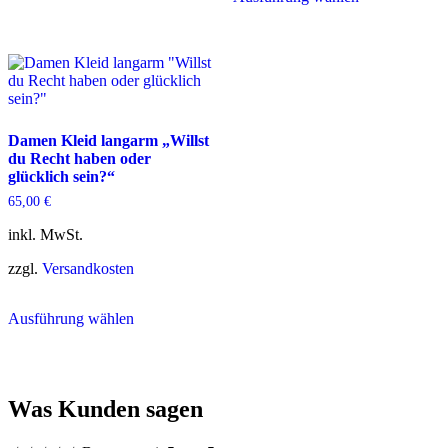
Varianten
weist
auf.
mehrere
Die
Varianten
Optionen
auf.
können
Die
auf
Optionen
der
können
Damen Kleid langarm „Willst
Produktseite
auf
du Recht haben oder
gewählt
der
glücklich sein?“
werden
Produktseite
gewählt
65,00
€
werden
inkl. MwSt.
zzgl.
Versandkosten
Dieses
Ausführung wählen
Produkt
weist
mehrere
Varianten
auf.
Was Kunden sagen
Die
Optionen
können