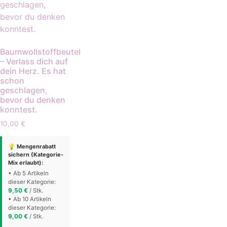
Baumwollstoffbeutel
– Verlass dich auf
dein Herz. Es hat
schon
geschlagen,
bevor du denken
konntest.
10,00
€
💡 Mengenrabatt
sichern (Kategorie-
Mix erlaubt):
• Ab 5 Artikeln
dieser Kategorie:
9,50
€
/ Stk.
• Ab 10 Artikeln
dieser Kategorie:
9,00
€
/ Stk.