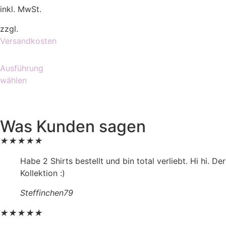
inkl. MwSt.
zzgl.
Versandkosten
Ausführung
wählen
Was Kunden sagen
★
★
★
★
★
Habe 2 Shirts bestellt und bin total verliebt. Hi hi. D
Kollektion :)
Steffinchen79
★
★
★
★
★