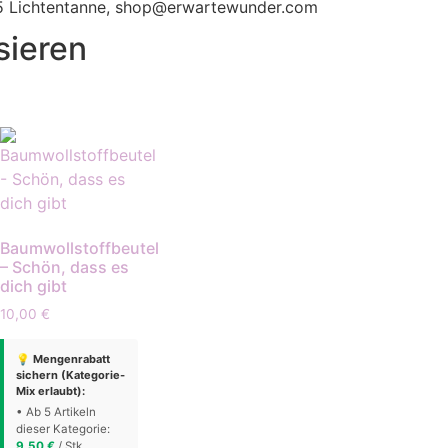
115 Lichtentanne, shop@erwartewunder.com
sieren
Baumwollstoffbeutel
– Schön, dass es
dich gibt
10,00
€
💡 Mengenrabatt
sichern (Kategorie-
Mix erlaubt):
• Ab 5 Artikeln
dieser Kategorie:
9,50
€
/ Stk.