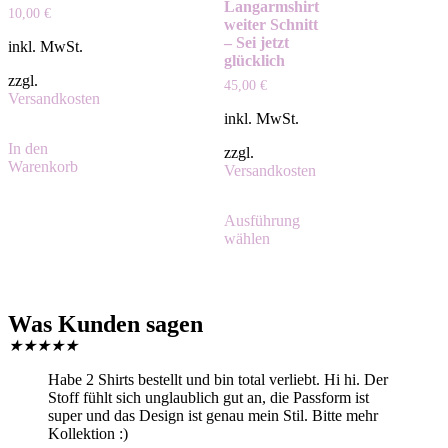
Langarmshirt
10,00
€
weiter Schnitt
– Sei jetzt
inkl. MwSt.
glücklich
zzgl.
45,00
€
Versandkosten
inkl. MwSt.
In den
zzgl.
Warenkorb
Versandkosten
Ausführung
wählen
Was Kunden sagen
★
★
★
★
★
Habe 2 Shirts bestellt und bin total verliebt. Hi hi. Der
Stoff fühlt sich unglaublich gut an, die Passform ist
super und das Design ist genau mein Stil. Bitte mehr
Kollektion :)