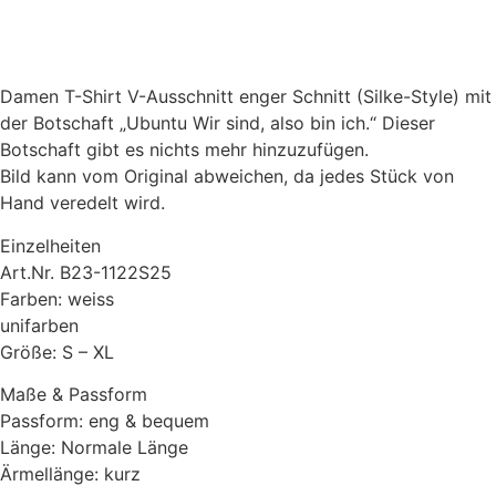
enger
Schnitt
(Silke-
Style)
-
Damen T-Shirt V-Ausschnitt enger Schnitt (Silke-Style) mit
Ubuntu
Wir
der Botschaft „Ubuntu Wir sind, also bin ich.“ Dieser
sind,
Botschaft gibt es nichts mehr hinzuzufügen.
also
bin
Bild kann vom Original abweichen, da jedes Stück von
ich.
Hand veredelt wird.
Menge
Einzelheiten
Art.Nr. B23-1122S25
Farben: weiss
unifarben
Größe: S – XL
Maße & Passform
Passform: eng & bequem
Länge: Normale Länge
Ärmellänge: kurz