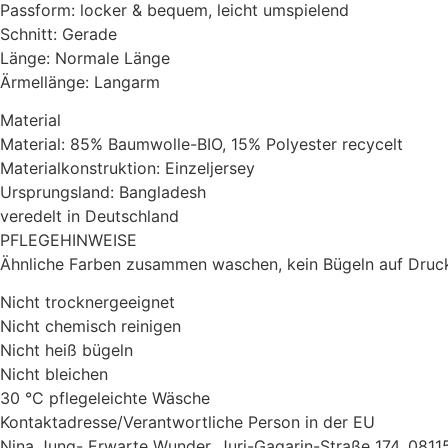
Passform: locker & bequem, leicht umspielend
Schnitt: Gerade
Länge: Normale Länge
Ärmellänge: Langarm
Material
Material: 85% Baumwolle-BIO, 15% Polyester recycelt
Materialkonstruktion: Einzeljersey
Ursprungsland: Bangladesh
veredelt in Deutschland
PFLEGEHINWEISE
Ähnliche Farben zusammen waschen, kein Bügeln auf Druck
Nicht trocknergeeignet
Nicht chemisch reinigen
Nicht heiß bügeln
Nicht bleichen
30 °C pflegeleichte Wäsche
Kontaktadresse/Verantwortliche Person in der EU
Nina Jung- Erwarte Wunder, Juri-Gagarin-Straße 174, 08