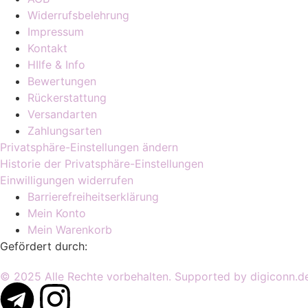
Widerrufsbelehrung
Impressum
Kontakt
HIlfe & Info
Bewertungen
Rückerstattung
Versandarten
Zahlungsarten
Privatsphäre-Einstellungen ändern
Historie der Privatsphäre-Einstellungen
Einwilligungen widerrufen
Barrierefreiheitserklärung
Mein Konto
Mein Warenkorb
Gefördert durch:
© 2025 Alle Rechte vorbehalten. Supported by digiconn.d