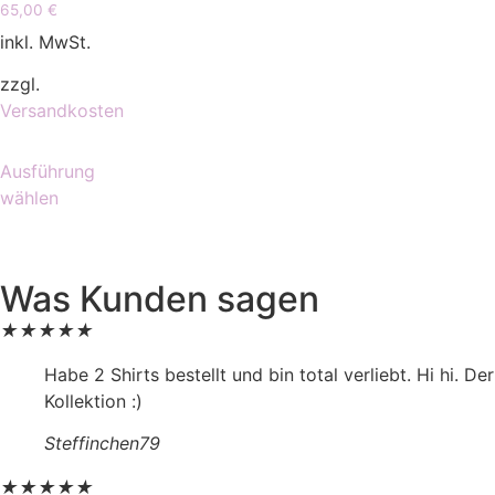
65,00
€
inkl. MwSt.
zzgl.
Versandkosten
Ausführung
wählen
Was Kunden sagen
★
★
★
★
★
Habe 2 Shirts bestellt und bin total verliebt. Hi hi. D
Kollektion :)
Steffinchen79
★
★
★
★
★