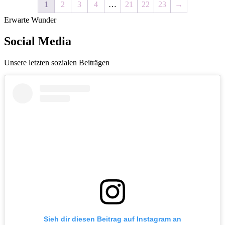
1
2
3
4
…
21
22
23
→
Die
Die
Optionen
Optionen
Erwarte Wunder
können
können
auf
auf
Social Media
der
der
Produktseite
Produktseite
gewählt
gewählt
Unsere letzten sozialen Beiträgen
werden
werden
Sieh dir diesen Beitrag auf Instagram an