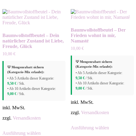
können
mehrere
auf
Varianten
der
auf.
Produktseite
Die
gewählt
Optionen
Baumwollstoffbeutel – Der
werden
können
Baumwollstoffbeutel – Dein
Frieden wohnt in mir,
auf
natürlicher Zustand ist Liebe,
Namasté
der
Freude, Glück
Produktseite
10,00
€
gewählt
10,00
€
werden
💡 Mengenrabatt sichern
(Kategorie-Mix erlaubt):
💡 Mengenrabatt sichern
(Kategorie-Mix erlaubt):
• Ab 5 Artikeln dieser Kategorie:
9,50
€
/ Stk.
• Ab 5 Artikeln dieser Kategorie:
• Ab 10 Artikeln dieser Kategorie:
9,50
€
/ Stk.
9,00
€
/ Stk.
• Ab 10 Artikeln dieser Kategorie:
9,00
€
/ Stk.
inkl. MwSt.
inkl. MwSt.
zzgl.
Versandkosten
zzgl.
Versandkosten
Dieses
Ausführung wählen
Dieses
Produkt
Ausführung wählen
Produkt
weist