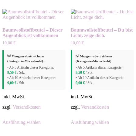
mehrere
mehrere
Varianten
Varianten
auf.
auf.
Die
Die
Optionen
Optionen
Baumwollstoffbeutel – Dieser
Baumwollstoffbeutel – Du bist
können
können
Augenblick ist vollkommen
Licht, zeige dich.
auf
auf
der
der
10,00
€
10,00
€
Produktseite
Produktseite
gewählt
gewählt
💡 Mengenrabatt sichern
💡 Mengenrabatt sichern
werden
werden
(Kategorie-Mix erlaubt):
(Kategorie-Mix erlaubt):
• Ab 5 Artikeln dieser Kategorie:
• Ab 5 Artikeln dieser Kategorie:
9,50
€
/ Stk.
9,50
€
/ Stk.
• Ab 10 Artikeln dieser Kategorie:
• Ab 10 Artikeln dieser Kategorie:
9,00
€
/ Stk.
9,00
€
/ Stk.
inkl. MwSt.
inkl. MwSt.
zzgl.
Versandkosten
zzgl.
Versandkosten
Dieses
Dieses
Ausführung wählen
Ausführung wählen
Produkt
Produkt
weist
weist
mehrere
mehrere