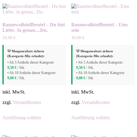
Varianten
Varianten
auf.
auf.
Die
Die
Optionen
Optionen
Baumwollstoffbeutel – Du bist
Baumwollstoffbeutel – Eins
können
können
Liebe. Ja genau…Du.
sein
auf
auf
der
der
10,00
€
10,00
€
Produktseite
Produktseite
gewählt
gewählt
💡 Mengenrabatt sichern
💡 Mengenrabatt sichern
werden
werden
(Kategorie-Mix erlaubt):
(Kategorie-Mix erlaubt):
• Ab 5 Artikeln dieser Kategorie:
• Ab 5 Artikeln dieser Kategorie:
9,50
€
/ Stk.
9,50
€
/ Stk.
• Ab 10 Artikeln dieser Kategorie:
• Ab 10 Artikeln dieser Kategorie:
9,00
€
/ Stk.
9,00
€
/ Stk.
inkl. MwSt.
inkl. MwSt.
zzgl.
Versandkosten
zzgl.
Versandkosten
Dieses
Dieses
Ausführung wählen
Ausführung wählen
Produkt
Produkt
weist
weist
mehrere
mehrere
Varianten
Varianten