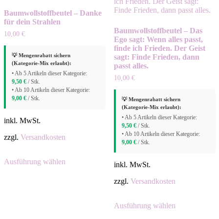
Baumwollstoffbeutel – Danke
für dein Strahlen
Baumwollstoffbeutel – Das
10,00
€
Ego sagt: Wenn alles passt,
finde ich Frieden. Der Geist
💡 Mengenrabatt sichern
sagt: Finde Frieden, dann
(Kategorie-Mix erlaubt):
passt alles.
• Ab 5 Artikeln dieser Kategorie:
10,00
€
9,50
€
/ Stk.
• Ab 10 Artikeln dieser Kategorie:
9,00
€
/ Stk.
💡 Mengenrabatt sichern
(Kategorie-Mix erlaubt):
• Ab 5 Artikeln dieser Kategorie:
inkl. MwSt.
9,50
€
/ Stk.
• Ab 10 Artikeln dieser Kategorie:
zzgl.
Versandkosten
9,00
€
/ Stk.
Dieses
Ausführung wählen
Produkt
inkl. MwSt.
weist
mehrere
zzgl.
Versandkosten
Varianten
auf.
Dieses
Ausführung wählen
Die
Produkt
Optionen
weist