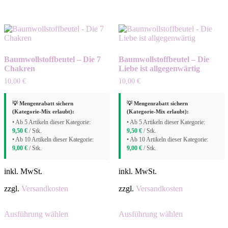
weist
mehrere
mehrere
Varianten
Varianten
auf.
auf.
Die
Die
Optionen
Optionen
können
Baumwollstoffbeutel – Die 7
Baumwollstoffbeutel – Die
können
auf
Chakren
Liebe ist allgegenwärtig
auf
der
der
Produktseite
10,00
€
10,00
€
Produktseite
gewählt
gewählt
werden
💡 Mengenrabatt sichern
💡 Mengenrabatt sichern
werden
(Kategorie-Mix erlaubt):
(Kategorie-Mix erlaubt):
• Ab 5 Artikeln dieser Kategorie:
• Ab 5 Artikeln dieser Kategorie:
9,50
€
/ Stk.
9,50
€
/ Stk.
• Ab 10 Artikeln dieser Kategorie:
• Ab 10 Artikeln dieser Kategorie:
9,00
€
/ Stk.
9,00
€
/ Stk.
inkl. MwSt.
inkl. MwSt.
zzgl.
Versandkosten
zzgl.
Versandkosten
Dieses
Dieses
Ausführung wählen
Ausführung wählen
Produkt
Produkt
weist
weist