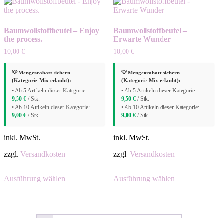
auf.
auf.
Die
Die
Optionen
Optionen
Baumwollstoffbeutel – Enjoy
Baumwollstoffbeutel –
können
können
the process.
Erwarte Wunder
auf
auf
der
der
10,00
€
10,00
€
Produktseite
Produktseite
gewählt
gewählt
💡 Mengenrabatt sichern
💡 Mengenrabatt sichern
werden
werden
(Kategorie-Mix erlaubt):
(Kategorie-Mix erlaubt):
• Ab 5 Artikeln dieser Kategorie:
• Ab 5 Artikeln dieser Kategorie:
9,50
€
/ Stk.
9,50
€
/ Stk.
• Ab 10 Artikeln dieser Kategorie:
• Ab 10 Artikeln dieser Kategorie:
9,00
€
/ Stk.
9,00
€
/ Stk.
inkl. MwSt.
inkl. MwSt.
zzgl.
Versandkosten
zzgl.
Versandkosten
Dieses
Dieses
Ausführung wählen
Ausführung wählen
Produkt
Produkt
weist
weist
mehrere
mehrere
Varianten
Varianten
auf.
auf.