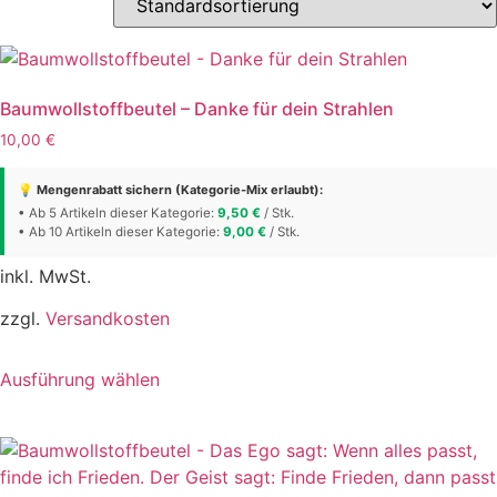
Baumwollstoffbeutel – Danke für dein Strahlen
10,00
€
💡 Mengenrabatt sichern (Kategorie-Mix erlaubt):
• Ab 5 Artikeln dieser Kategorie:
9,50
€
/ Stk.
• Ab 10 Artikeln dieser Kategorie:
9,00
€
/ Stk.
inkl. MwSt.
zzgl.
Versandkosten
Dieses
Ausführung wählen
Produkt
weist
mehrere
Varianten
auf.