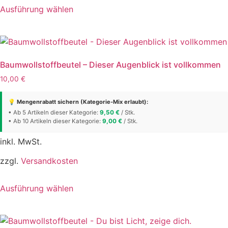
Dieses
Ausführung wählen
Produkt
weist
mehrere
Varianten
auf.
Baumwollstoffbeutel – Dieser Augenblick ist vollkommen
Die
10,00
€
Optionen
können
💡 Mengenrabatt sichern (Kategorie-Mix erlaubt):
auf
• Ab 5 Artikeln dieser Kategorie:
9,50
€
/ Stk.
• Ab 10 Artikeln dieser Kategorie:
der
9,00
€
/ Stk.
Produktseite
inkl. MwSt.
gewählt
werden
zzgl.
Versandkosten
Dieses
Ausführung wählen
Produkt
weist
mehrere