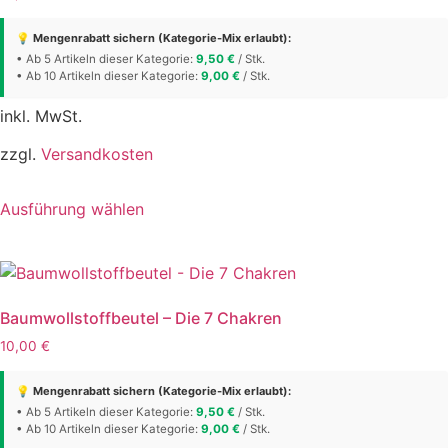
können
auf
💡 Mengenrabatt sichern (Kategorie-Mix erlaubt):
der
• Ab 5 Artikeln dieser Kategorie:
9,50
€
/ Stk.
• Ab 10 Artikeln dieser Kategorie:
Produktseite
9,00
€
/ Stk.
gewählt
inkl. MwSt.
werden
zzgl.
Versandkosten
Dieses
Ausführung wählen
Produkt
weist
mehrere
Varianten
auf.
Baumwollstoffbeutel – Die 7 Chakren
Die
10,00
€
Optionen
können
💡 Mengenrabatt sichern (Kategorie-Mix erlaubt):
auf
• Ab 5 Artikeln dieser Kategorie:
9,50
€
/ Stk.
• Ab 10 Artikeln dieser Kategorie:
der
9,00
€
/ Stk.