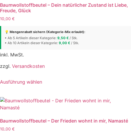
Die
Baumwollstoffbeutel – Dein natürlicher Zustand ist Liebe,
Optionen
Freude, Glück
können
10,00
€
auf
der
💡 Mengenrabatt sichern (Kategorie-Mix erlaubt):
Produktseite
• Ab 5 Artikeln dieser Kategorie:
9,50
€
/ Stk.
• Ab 10 Artikeln dieser Kategorie:
9,00
€
/ Stk.
gewählt
werden
inkl. MwSt.
zzgl.
Versandkosten
Dieses
Ausführung wählen
Produkt
weist
mehrere
Varianten
auf.
Die
Baumwollstoffbeutel – Der Frieden wohnt in mir, Namasté
Optionen
10,00
€