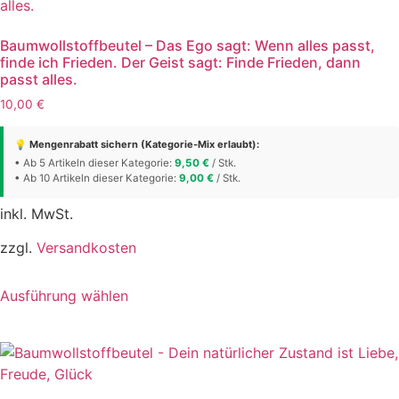
Die
Optionen
Baumwollstoffbeutel – Das Ego sagt: Wenn alles passt,
können
finde ich Frieden. Der Geist sagt: Finde Frieden, dann
passt alles.
auf
der
10,00
€
Produktseite
💡 Mengenrabatt sichern (Kategorie-Mix erlaubt):
gewählt
• Ab 5 Artikeln dieser Kategorie:
9,50
€
/ Stk.
werden
• Ab 10 Artikeln dieser Kategorie:
9,00
€
/ Stk.
inkl. MwSt.
zzgl.
Versandkosten
Dieses
Ausführung wählen
Produkt
weist
mehrere
Varianten
auf.