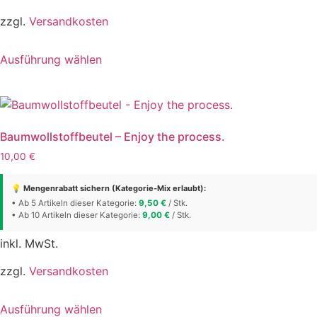
gewählt
werden
zzgl.
Versandkosten
Dieses
Ausführung wählen
Produkt
weist
mehrere
Varianten
auf.
Baumwollstoffbeutel – Enjoy the process.
Die
10,00
€
Optionen
können
💡 Mengenrabatt sichern (Kategorie-Mix erlaubt):
auf
• Ab 5 Artikeln dieser Kategorie:
9,50
€
/ Stk.
• Ab 10 Artikeln dieser Kategorie:
der
9,00
€
/ Stk.
Produktseite
inkl. MwSt.
gewählt
werden
zzgl.
Versandkosten
Dieses
Ausführung wählen
Produkt