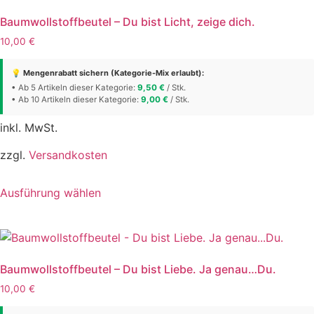
Varianten
auf.
Baumwollstoffbeutel – Du bist Licht, zeige dich.
Die
10,00
€
Optionen
können
💡 Mengenrabatt sichern (Kategorie-Mix erlaubt):
auf
• Ab 5 Artikeln dieser Kategorie:
9,50
€
/ Stk.
• Ab 10 Artikeln dieser Kategorie:
der
9,00
€
/ Stk.
Produktseite
inkl. MwSt.
gewählt
werden
zzgl.
Versandkosten
Dieses
Ausführung wählen
Produkt
weist
mehrere
Varianten
auf.
Baumwollstoffbeutel – Du bist Liebe. Ja genau…Du.
Die
10,00
€
Optionen