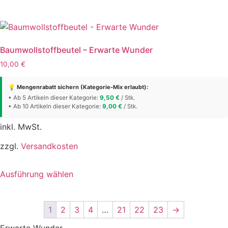
weist
mehrere
Varianten
auf.
Baumwollstoffbeutel – Erwarte Wunder
Die
10,00
€
Optionen
können
💡 Mengenrabatt sichern (Kategorie-Mix erlaubt):
auf
• Ab 5 Artikeln dieser Kategorie:
9,50
€
/ Stk.
• Ab 10 Artikeln dieser Kategorie:
der
9,00
€
/ Stk.
Produktseite
inkl. MwSt.
gewählt
werden
zzgl.
Versandkosten
Dieses
Ausführung wählen
Produkt
weist
mehrere
1
2
3
4
…
21
22
23
→
Varianten
auf.
Erwarte Wunder