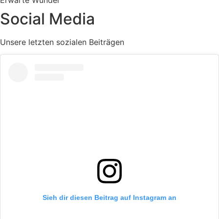
Die
Social Media
Optionen
können
Unsere letzten sozialen Beiträgen
auf
der
Produktseite
gewählt
werden
Sieh dir diesen Beitrag auf Instagram an