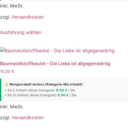
Produktseite
inkl. MwSt.
gewählt
werden
zzgl.
Versandkosten
Dieses
Ausführung wählen
Produkt
weist
mehrere
Varianten
auf.
Baumwollstoffbeutel – Die Liebe ist allgegenwärtig
Die
10,00
€
Optionen
können
💡 Mengenrabatt sichern (Kategorie-Mix erlaubt):
auf
• Ab 5 Artikeln dieser Kategorie:
9,50
€
/ Stk.
• Ab 10 Artikeln dieser Kategorie:
der
9,00
€
/ Stk.
Produktseite
inkl. MwSt.
gewählt
werden
zzgl.
Versandkosten