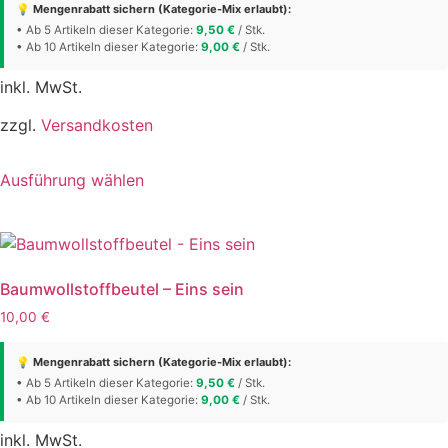
können
💡 Mengenrabatt sichern (Kategorie-Mix erlaubt):
auf
• Ab 5 Artikeln dieser Kategorie:
9,50
€
/ Stk.
• Ab 10 Artikeln dieser Kategorie:
der
9,00
€
/ Stk.
Produktseite
inkl. MwSt.
gewählt
werden
zzgl.
Versandkosten
Dieses
Ausführung wählen
Produkt
weist
mehrere
Varianten
auf.
Baumwollstoffbeutel – Eins sein
Die
10,00
€
Optionen
können
💡 Mengenrabatt sichern (Kategorie-Mix erlaubt):
auf
• Ab 5 Artikeln dieser Kategorie:
9,50
€
/ Stk.
• Ab 10 Artikeln dieser Kategorie:
der
9,00
€
/ Stk.
Produktseite
inkl. MwSt.