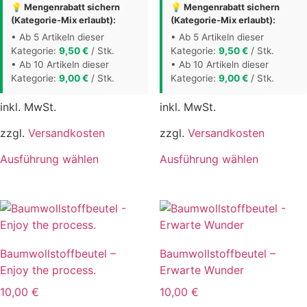
der
gewählt
💡 Mengenrabatt sichern
💡 Mengenrabatt sichern
(Kategorie-Mix erlaubt):
(Kategorie-Mix erlaubt):
Produktseite
werden
gewählt
• Ab 5 Artikeln dieser
• Ab 5 Artikeln dieser
Kategorie:
9,50
€
/ Stk.
Kategorie:
9,50
€
/ Stk.
werden
• Ab 10 Artikeln dieser
• Ab 10 Artikeln dieser
Kategorie:
9,00
€
/ Stk.
Kategorie:
9,00
€
/ Stk.
inkl. MwSt.
inkl. MwSt.
zzgl.
Versandkosten
zzgl.
Versandkosten
Dieses
Dieses
Ausführung wählen
Ausführung wählen
Produkt
Produkt
weist
weist
mehrere
mehrere
Varianten
Varianten
auf.
auf.
Baumwollstoffbeutel –
Baumwollstoffbeutel –
Die
Die
Enjoy the process.
Erwarte Wunder
Optionen
Optionen
können
können
10,00
€
10,00
€
auf
auf