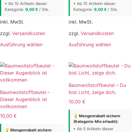
• Ab 10 Artikeln dieser
• Ab 10 Artikeln dieser
Kategorie:
9,00
€
/ Stk.
Kategorie:
9,00
€
/ Stk.
inkl. MwSt.
inkl. MwSt.
zzgl.
Versandkosten
zzgl.
Versandkosten
Dieses
Dieses
Ausführung wählen
Ausführung wählen
Produkt
Produkt
weist
weist
mehrere
mehrere
Varianten
Varianten
auf.
auf.
Baumwollstoffbeutel – Du
Die
Die
Baumwollstoffbeutel –
bist Licht, zeige dich.
Optionen
Optionen
Dieser Augenblick ist
können
können
10,00
€
vollkommen
auf
auf
der
der
10,00
€
💡 Mengenrabatt sichern
(Kategorie-Mix erlaubt):
Produktseite
Produktse
gewählt
gewählt
• Ab 5 Artikeln dieser
💡 Mengenrabatt sichern