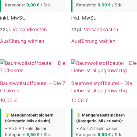
Kategorie:
9,00
€
/ Stk.
Kategorie:
9,00
€
/ Stk.
inkl. MwSt.
inkl. MwSt.
zzgl.
Versandkosten
zzgl.
Versandkosten
Dieses
Dieses
Ausführung wählen
Ausführung wählen
Produkt
Produkt
weist
weist
mehrere
mehrere
Varianten
Varianten
auf.
auf.
Baumwollstoffbeutel – Die 7
Baumwollstoffbeutel – Die
Die
Die
Chakren
Liebe ist allgegenwärtig
Optionen
Optionen
können
können
10,00
€
10,00
€
auf
auf
der
der
💡 Mengenrabatt sichern
💡 Mengenrabatt sichern
(Kategorie-Mix erlaubt):
(Kategorie-Mix erlaubt):
Produktseite
Produktse
gewählt
gewählt
• Ab 5 Artikeln dieser
• Ab 5 Artikeln dieser
Kategorie:
9,50
€
/ Stk.
Kategorie:
9,50
€
/ Stk.
werden
werden