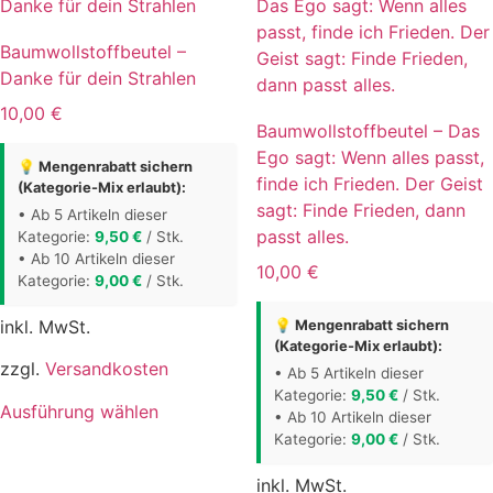
Baumwollstoffbeutel –
Danke für dein Strahlen
10,00
€
Baumwollstoffbeutel – Das
Ego sagt: Wenn alles passt,
💡 Mengenrabatt sichern
finde ich Frieden. Der Geist
(Kategorie-Mix erlaubt):
sagt: Finde Frieden, dann
• Ab 5 Artikeln dieser
passt alles.
Kategorie:
9,50
€
/ Stk.
• Ab 10 Artikeln dieser
10,00
€
Kategorie:
9,00
€
/ Stk.
inkl. MwSt.
💡 Mengenrabatt sichern
(Kategorie-Mix erlaubt):
zzgl.
Versandkosten
• Ab 5 Artikeln dieser
Kategorie:
9,50
€
/ Stk.
Dieses
Ausführung wählen
• Ab 10 Artikeln dieser
Produkt
Kategorie:
9,00
€
/ Stk.
weist
inkl. MwSt.
mehrere