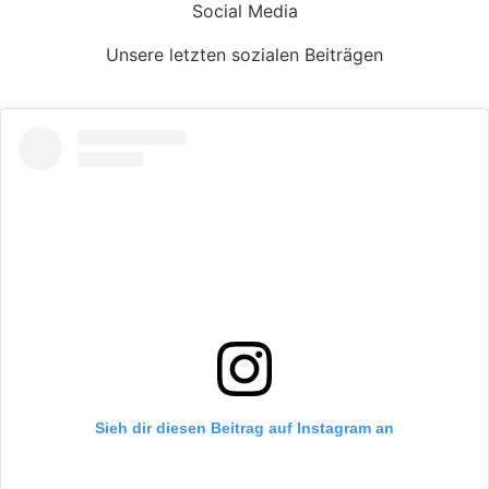
Social Media
auf
auf
der
der
Unsere letzten sozialen Beiträgen
Produktseite
Produktse
gewählt
gewählt
werden
werden
Sieh dir diesen Beitrag auf Instagram an