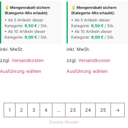
der
der
💡 Mengenrabatt sichern
💡 Mengenrabatt sichern
(Kategorie-Mix erlaubt):
(Kategorie-Mix erlaubt):
Produktseite
Produktse
gewählt
gewählt
• Ab 5 Artikeln dieser
• Ab 5 Artikeln dieser
Kategorie:
9,50
€
/ Stk.
Kategorie:
9,50
€
/ Stk.
werden
werden
• Ab 10 Artikeln dieser
• Ab 10 Artikeln dieser
Kategorie:
9,00
€
/ Stk.
Kategorie:
9,00
€
/ Stk.
inkl. MwSt.
inkl. MwSt.
zzgl.
Versandkosten
zzgl.
Versandkosten
Dieses
Dieses
Ausführung wählen
Ausführung wählen
Produkt
Produkt
weist
weist
mehrere
mehrere
Varianten
Varianten
auf.
auf.
1
2
3
4
…
23
24
25
→
Die
Die
Optionen
Optionen
Erwarte Wunder
können
können