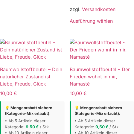
Varianten
zzgl.
Versandkosten
auf.
Die
Dieses
Ausführung wählen
Optionen
Produkt
können
weist
auf
mehrere
der
Varianten
Produktseite
auf.
gewählt
Die
Baumwollstoffbeutel – Dein
Baumwollstoffbeutel – Der
werden
Optionen
natürlicher Zustand ist
Frieden wohnt in mir,
können
Liebe, Freude, Glück
Namasté
auf
der
10,00
€
10,00
€
Produktse
gewählt
💡 Mengenrabatt sichern
💡 Mengenrabatt sichern
(Kategorie-Mix erlaubt):
(Kategorie-Mix erlaubt):
werden
• Ab 5 Artikeln dieser
• Ab 5 Artikeln dieser
Kategorie:
9,50
€
/ Stk.
Kategorie:
9,50
€
/ Stk.
• Ab 10 Artikeln dieser
• Ab 10 Artikeln dieser