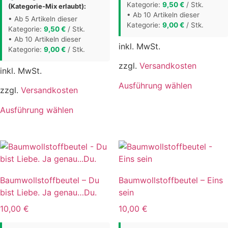
Kategorie:
9,50
€
/ Stk.
(Kategorie-Mix erlaubt):
werden
werden
• Ab 10 Artikeln dieser
• Ab 5 Artikeln dieser
Kategorie:
9,00
€
/ Stk.
Kategorie:
9,50
€
/ Stk.
• Ab 10 Artikeln dieser
inkl. MwSt.
Kategorie:
9,00
€
/ Stk.
zzgl.
Versandkosten
inkl. MwSt.
Dieses
Ausführung wählen
zzgl.
Versandkosten
Produkt
Dieses
weist
Ausführung wählen
Produkt
mehrere
weist
Varianten
mehrere
auf.
Varianten
Die
auf.
Optionen
Baumwollstoffbeutel – Du
Baumwollstoffbeutel – Eins
Die
können
bist Liebe. Ja genau…Du.
sein
Optionen
auf
können
der
10,00
€
10,00
€
auf
Produktse